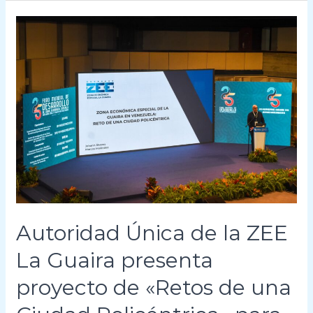
Autoridad
Única
de
la
ZEE
La
Guaira
presenta
proyecto
de
«Retos
de
Autoridad Única de la ZEE
una
Ciudad
La Guaira presenta
Policéntrica»
proyecto de «Retos de una
para
la