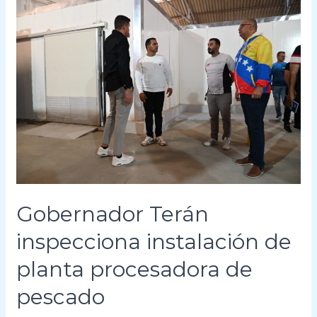
Gobernador
Terán
inspecciona
instalación
de
planta
procesadora
de
pescado
Gobernador Terán
inspecciona instalación de
planta procesadora de
pescado