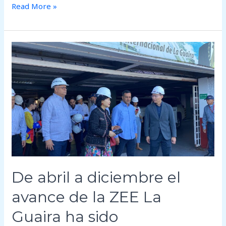
Read More »
De
abril
a
diciembre
el
avance
de
la
ZEE
La
De abril a diciembre el
Guaira
ha
avance de la ZEE La
sido
trascendental
Guaira ha sido