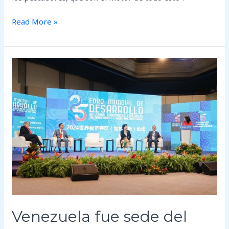
Read More »
Venezuela
fue
sede
del
XXV
Foro
Economico
Mundial
de
Desarrollo
de
Zonas
Venezuela fue sede del
Económicas