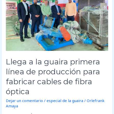
primera
línea
de
producción
para
fabricar
cables
de
fibra
Llega a la guaira primera
óptica
línea de producción para
fabricar cables de fibra
óptica
Dejar un comentario
/
especial de la guaira
/
Orlefrank
Amaya