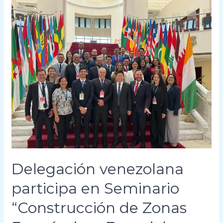
Delegación
venezolana
participa
en
Seminario
“Construcción
de
Zonas
Económicas
Especiales
para
Venezuela”
Delegación venezolana
participa en Seminario
“Construcción de Zonas