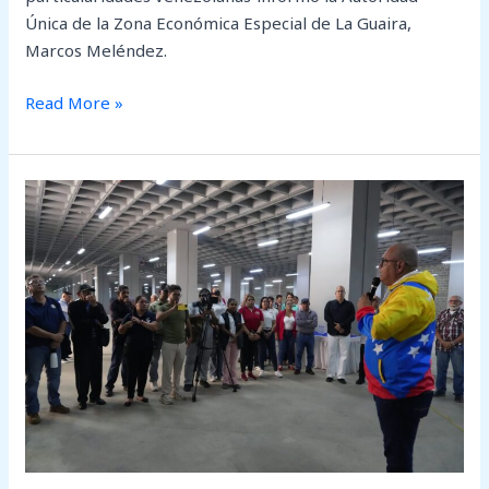
Única de la Zona Económica Especial de La Guaira,
Marcos Meléndez.
Read More »
ZEE
La
Guaira
avanza
en
la
consolidación
de
un
nuevo
sistema