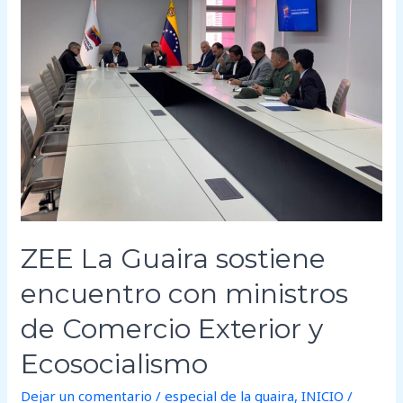
Guaira
sostiene
encuentro
con
ministros
de
Comercio
Exterior
y
Ecosocialismo
ZEE La Guaira sostiene
encuentro con ministros
de Comercio Exterior y
Ecosocialismo
Dejar un comentario
/
especial de la guaira
,
INICIO
/