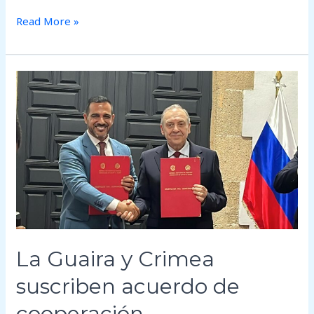
Read More »
La
Guaira
y
Crimea
suscriben
acuerdo
de
cooperación
La Guaira y Crimea
suscriben acuerdo de
cooperación