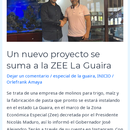
se
suma
a
la
ZEE
La
Guaira
Un nuevo proyecto se
suma a la ZEE La Guaira
Dejar un comentario
/
especial de la guaira
,
INICIO
/
Orlefrank Amaya
Se trata de una empresa de molinos para trigo, maíz y
la fabricación de pasta que pronto se estará instalando
en el estado La Guaira, en el marco de la Zona
Económica Especial (Zee) decretada por el Presidente
Nicolás Maduro, así lo informó el Gobernador José
Alejandro Terán a través de su cuenta en Instagram. Con