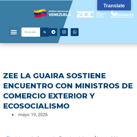
Ir
Translate
al
contenido
Menu
T
I
W
Search
Search
Quienes Somos
¿Por qué invertir?
e
n
h
l
s
a
e
t
t
g
a
s
r
g
a
a
r
p
m
a
p
m
ZEE LA GUAIRA SOSTIENE
ENCUENTRO CON MINISTROS DE
COMERCIO EXTERIOR Y
ECOSOCIALISMO
mayo 19, 2026