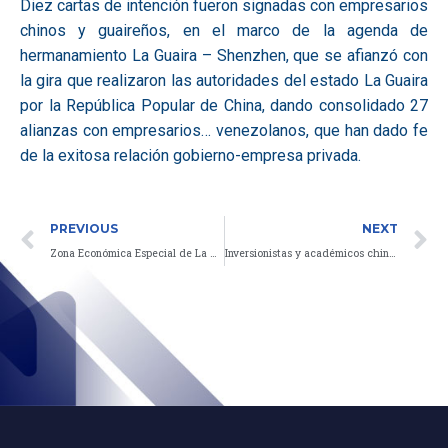
Diez cartas de intención fueron signadas con empresarios
chinos y guaireños, en el marco de la agenda de
hermanamiento La Guaira – Shenzhen, que se afianzó con
la gira que realizaron las autoridades del estado La Guaira
por la República Popular de China, dando consolidado 27
alianzas con empresarios… venezolanos, que han dado fe
de la exitosa relación gobierno-empresa privada.
Prev
N
PREVIOUS
NEXT
Zona Económica Especial de La Guaira firma acuerdo con empresas de Turquía
Inversionistas y académicos chinos conocen ZEE La Guaira