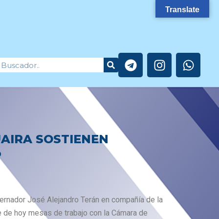
Translate
T
I
W
Search
earch
e
n
h
l
s
a
e
t
t
g
a
s
r
g
a
a
r
p
AIRA SOSTIENEN
m
a
p
m
P
bernador José Alejandro Terán en compañía de la
e de hoy mesas de trabajo con la Cámara de