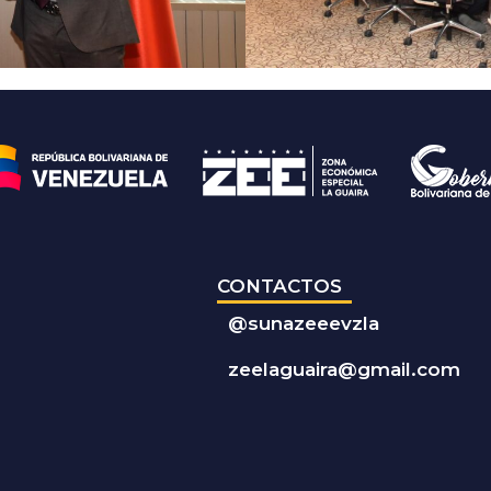
CONTACTOS
@
sunazeeevzla
zeelaguaira@gmail.com