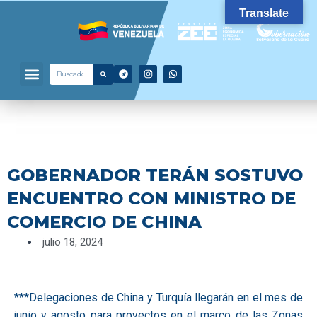
Ir
Translate
al
contenido
Menu
T
I
W
Search
Search
Quienes Somos
¿Por qué invertir?
e
n
h
l
s
a
e
t
t
g
a
s
r
g
a
a
r
p
m
a
p
m
GOBERNADOR TERÁN SOSTUVO
ENCUENTRO CON MINISTRO DE
COMERCIO DE CHINA
julio 18, 2024
***Delegaciones de China y Turquía llegarán en el mes de
junio y agosto para proyectos en el marco de las Zonas