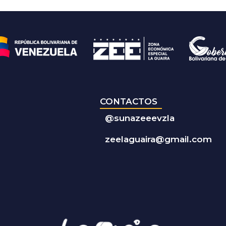
CONTACTOS
@
sunazeeevzla
zeelaguaira@gmail.com