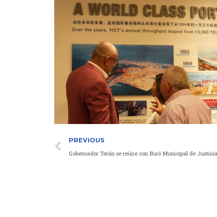
Prev
PREVIOUS
Gobernador Terán se reúne con Buró Municipal de Justic